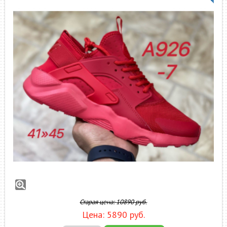
Кроссовки Nike Air Huarache арт.А926-7
Мужские: 41-45
Старая цена:
10890
руб.
Цена:
5890
руб.